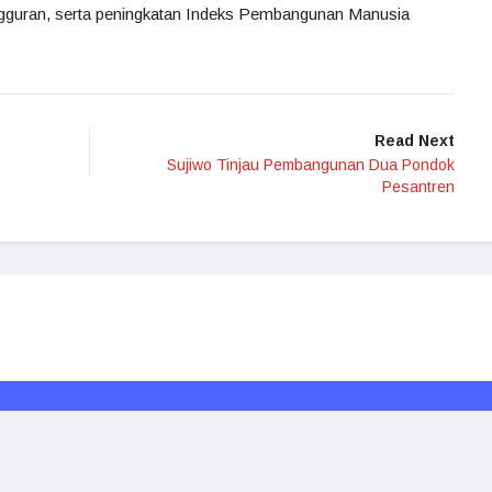
ngguran, serta peningkatan Indeks Pembangunan Manusia
Read Next
Sujiwo Tinjau Pembangunan Dua Pondok
Pesantren
Redaksi
Media Siber
Kode Etik
Disclaimer
Rakyat Borneo © 2024. All rights reserved