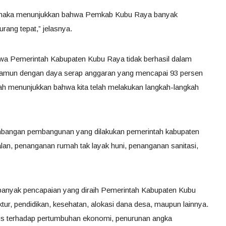
r, maka menunjukkan bahwa Pemkab Kubu Raya banyak
ang tepat,” jelasnya.
bahwa Pemerintah Kabupaten Kubu Raya tidak berhasil dalam
“Namun dengan daya serap anggaran yang mencapai 93 persen
ah menunjukkan bahwa kita telah melakukan langkah-langkah
embangan pembangunan yang dilakukan pemerintah kabupaten
alan, penanganan rumah tak layak huni, penanganan sanitasi,
 banyak pencapaian yang diraih Pemerintah Kabupaten Kubu
tur, pendidikan, kesehatan, alokasi dana desa, maupun lainnya.
kus terhadap pertumbuhan ekonomi, penurunan angka