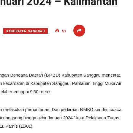
anuari 2024 – Kalimantan
KABUPATEN SANGGAU
51
angan Bencana Daerah (BPBD) Kabupaten Sanggau mencatat,
uluh kecamatan di Kabupaten Sanggau. Pantauan Tinggi Muka Air
telah mencapai 9,50 meter.
telah melakukan pemantauan. Dari perkiraan BMKG sendiri, cuaca
 berlangsung hingga akhir Januari 2024,” kata Pelaksana Tugas
, Kamis (11/01).