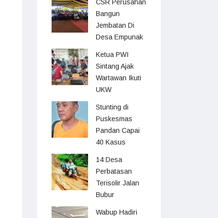
CSR Perusahan
Bangun
Jembatan Di
Desa Empunak
Ketua PWI
Sintang Ajak
Wartawan Ikuti
UKW
Stunting di
Puskesmas
Pandan Capai
40 Kasus
14 Desa
Perbatasan
Terisolir Jalan
Bubur
Wabup Hadiri