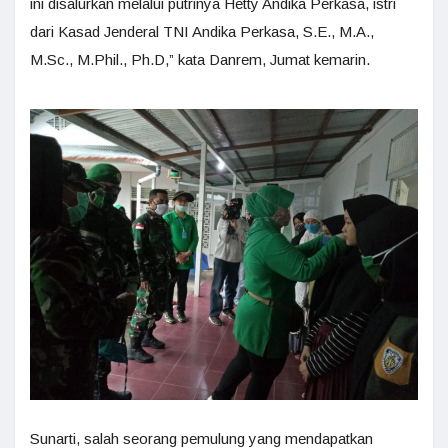
ini disalurkan melalui putrinya Hetty Andika Perkasa, istri
dari Kasad Jenderal TNI Andika Perkasa, S.E., M.A.,
M.Sc., M.Phil., Ph.D,” kata Danrem, Jumat kemarin.
Sunarti, salah seorang pemulung yang mendapatkan