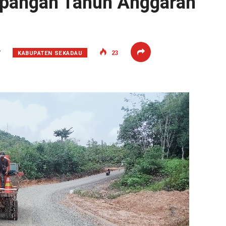
pangan Tahun Anggaran
KABUPATEN SEKADAU
7
23