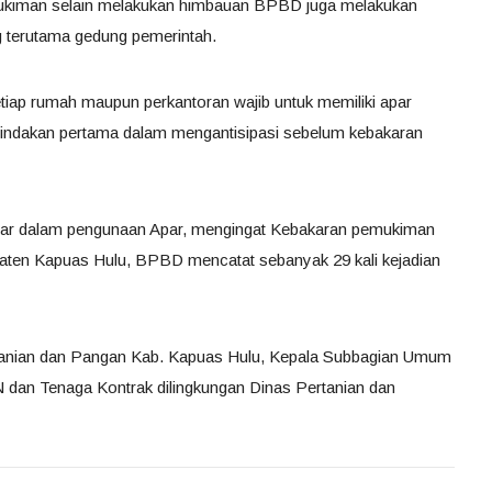
mukiman selain melakukan himbauan BPBD juga melakukan
g terutama gedung pemerintah.
iap rumah maupun perkantoran wajib untuk memiliki apar
indakan pertama dalam mengantisipasi sebelum kebakaran
asar dalam pengunaan Apar, mengingat Kebakaran pemukiman
paten Kapuas Hulu, BPBD mencatat sebanyak 29 kali kejadian
ertanian dan Pangan Kab. Kapuas Hulu, Kepala Subbagian Umum
N dan Tenaga Kontrak dilingkungan Dinas Pertanian dan