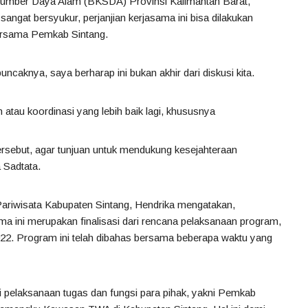
Sumber Daya Alam (BKSDA) Provinsi Kalimantan Barat,
ngat bersyukur, perjanjian kerjasama ini bisa dilakukan
bersama Pemkab Sintang.
uncaknya, saya berharap ini bukan akhir dari diskusi kita.
au koordinasi yang lebih baik lagi, khususnya
rsebut, agar tunjuan untuk mendukung kesejahteraan
a Sadtata.
riwisata Kabupaten Sintang, Hendrika mengatakan,
ma ini merupakan finalisasi dari rencana pelaksanaan program,
22. Program ini telah dibahas bersama beberapa waktu yang
i pelaksanaan tugas dan fungsi para pihak, yakni Pemkab