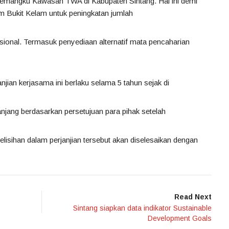
emangku Kawasan TWA di Kabupaten Sintang. Hal ini demi
 Bukit Kelam untuk peningkatan jumlah
sional. Termasuk penyediaan alternatif mata pencaharian
njian kerjasama ini berlaku selama 5 tahun sejak di
panjang berdasarkan persetujuan para pihak setelah
rselisihan dalam perjanjian tersebut akan diselesaikan dengan
Read Next
Sintang siapkan data indikator Sustainable
Development Goals