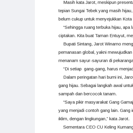
Masih kata Jarot, meskipun presentasi
tepian Sungai Tebek yang masih hijau,
belum cukup untuk menyejukkan Kota 
“Sehingga ruang terbuka hijau, apa la
ciptakan. Kita buat Taman Entuyut, me
Bupati Sintang, Jarot Winarno menga
pemanasan global, yakni mewujudkan 
menanam sayur-sayuran di pekarang
“Di setiap gang-gang, harus menjadi 
Dalam peringatan hari bumi ini, Ja
gang hijau. Sebagai langkah awal unt
sampah dan bercocok tanam.
“Saya pikir masyarakat Gang Gamajaya
yang menjadi contoh gang lain. Gang i
iklim, dengan lingkungan,” kata Jarot.
Sementara CEO CU Keling Kumang, V