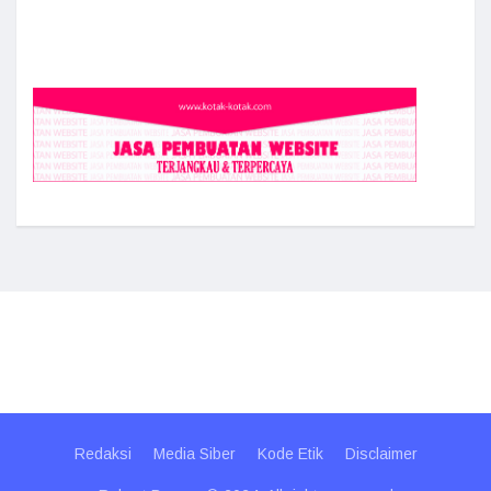
Redaksi
Media Siber
Kode Etik
Disclaimer