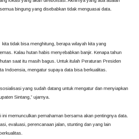
ng lokasi yang akan direboisasi. Akhirnya yang ada adalah
 semua bingung yang disebabkan tidak menguasai data.
kita tidak bisa menghitung, berapa wilayah kita yang
 emas. Kalau hutan habis menyebabkan banjir. Kenapa tahun
l hutan saat itu masih bagus. Untuk itulah Peraturan Presiden
a Indoensia, mengatur supaya data bisa berkualitas.
 sosialisasi yang sudah datang untuk mengatur dan menyiapkan
paten Sintang,” ujarnya.
isasi ini memunculkan pemahaman bersama akan pentingnya data.
si, evaluasi, perencanaan jalan, stunting dan yang lain
erkualitas.