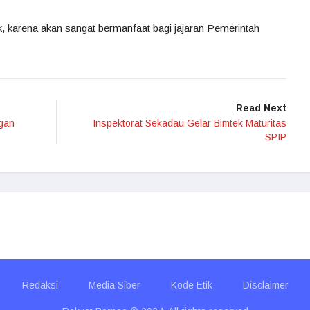
ik, karena akan sangat bermanfaat bagi jajaran Pemerintah
Read Next
gan
Inspektorat Sekadau Gelar Bimtek Maturitas
SPIP
Redaksi
Media Siber
Kode Etik
Disclaimer