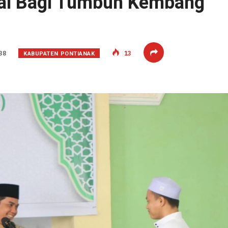
eal Bagi Tumbuh Kembang
KABUPATEN PONTIANAK
38
13