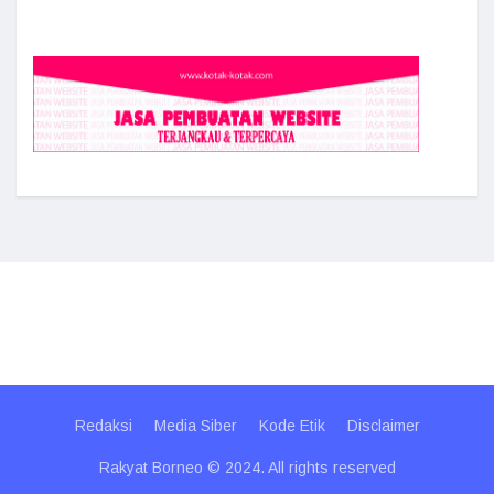
Redaksi
Media Siber
Kode Etik
Disclaimer
Rakyat Borneo © 2024. All rights reserved