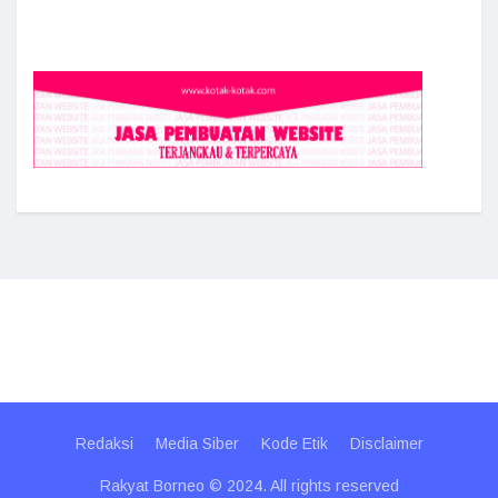
Redaksi
Media Siber
Kode Etik
Disclaimer
Rakyat Borneo © 2024. All rights reserved