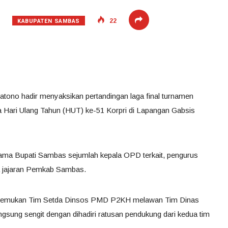
KABUPATEN SAMBAS
22
tono hadir menyaksikan pertandingan laga final turnamen
ka Hari Ulang Tahun (HUT) ke-51 Korpri di Lapangan Gabsis
sama Bupati Sambas sejumlah kepala OPD terkait, pengurus
 jajaran Pemkab Sambas.
ertemukan Tim Setda Dinsos PMD P2KH melawan Tim Dinas
sung sengit dengan dihadiri ratusan pendukung dari kedua tim