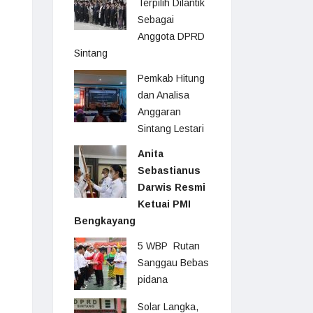
Terpilih Dilantik
Sebagai
Anggota DPRD
Sintang
Pemkab Hitung
dan Analisa
Anggaran
Sintang Lestari
Anita
Sebastianus
Darwis Resmi
Ketuai PMI
Bengkayang
5 WBP Rutan
Sanggau Bebas
pidana
Solar Langka,