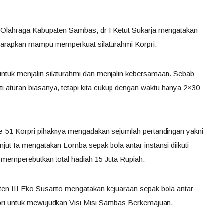
Olahraga Kabupaten Sambas, dr I Ketut Sukarja mengatakan
diharapkan mampu memperkuat silaturahmi Korpri.
n untuk menjalin silaturahmi dan menjalin kebersamaan. Sebab
rti aturan biasanya, tetapi kita cukup dengan waktu hanya 2×30
-51 Korpri pihaknya mengadakan sejumlah pertandingan yakni
njut Ia mengatakan Lomba sepak bola antar instansi diikuti
n memperebutkan total hadiah 15 Juta Rupiah.
en III Eko Susanto mengatakan kejuaraan sepak bola antar
pri untuk mewujudkan Visi Misi Sambas Berkemajuan.