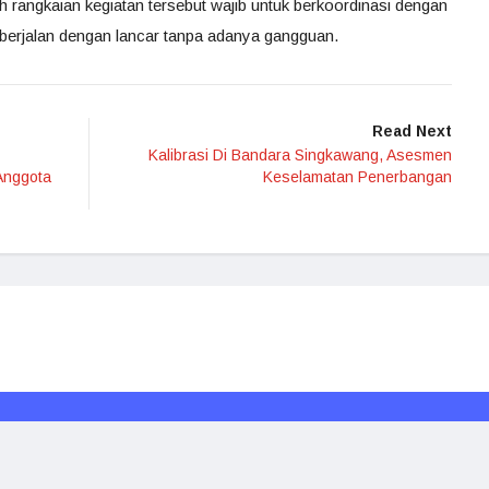
rangkaian kegiatan tersebut wajib untuk berkoordinasi dengan
berjalan dengan lancar tanpa adanya gangguan.
Read Next
Kalibrasi Di Bandara Singkawang, Asesmen
Anggota
Keselamatan Penerbangan
Redaksi
Media Siber
Kode Etik
Disclaimer
Rakyat Borneo © 2024. All rights reserved