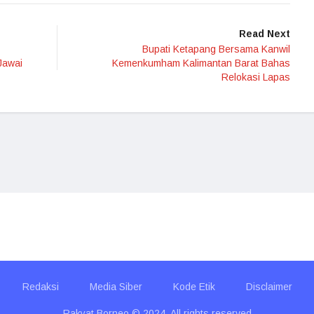
Read Next
Bupati Ketapang Bersama Kanwil
Jawai
Kemenkumham Kalimantan Barat Bahas
Relokasi Lapas
Redaksi
Media Siber
Kode Etik
Disclaimer
Rakyat Borneo © 2024. All rights reserved