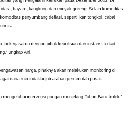
oditas yang mengalami kenaikan pada Desember 2023. Di
 udara, bayam, kangkung dan minyak goreng. Selain komoditas
 komoditas penyumbang deflasi, seperti ikan tongkol, cabai
uncis.
, bekerjasama dengan pihak kepolisian dan instansi terkait
g,” ungkap Ani.
pengawasan harga, pihaknya akan melakukan monitoring di
agaimana menindaklanjuti arahan pemerintah pusat.
ra mengetahui intervensi pangan menjelang Tahun Baru Imlek,”