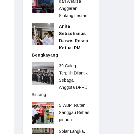
dan Analisa
Anggaran
Sintang Lestari
Anita
Sebastianus
Darwis Resmi
Ketuai PMI
Bengkayang
39 Caleg
Terpilih Dilantik
Sebagai
Anggota DPRD
Sintang
5 WBP Rutan
Sanggau Bebas
pidana
Solar Langka,