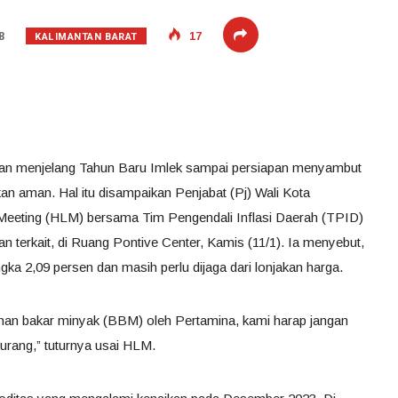
KALIMANTAN BARAT
8
17
ngan menjelang Tahun Baru Imlek sampai persiapan menyambut
kan aman. Hal itu disampaikan Penjabat (Pj) Wali Kota
 Meeting (HLM) bersama Tim Pengendali Inflasi Daerah (TPID)
 terkait, di Ruang Pontive Center, Kamis (11/1). Ia menyebut,
ngka 2,09 persen dan masih perlu dijaga dari lonjakan harga.
bahan bakar minyak (BBM) oleh Pertamina, kami harap jangan
kurang,” tuturnya usai HLM.