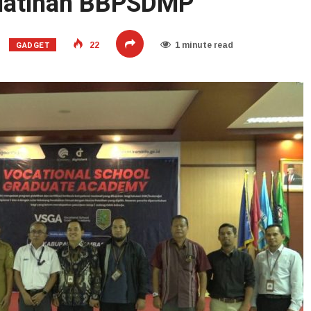
latihan BBPSDMP
GADGET
22
1 minute read