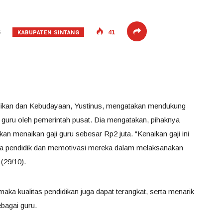
KABUPATEN SINTANG
6
41
idikan dan Kebudayaan, Yustinus, mengatakan mendukung
i guru oleh pemerintah pusat. Dia mengatakan, pihaknya
n menaikan gaji guru sebesar Rp2 juta. “Kenaikan gaji ini
ra pendidik dan memotivasi mereka dalam melaksanakan
(29/10).
maka kualitas pendidikan juga dapat terangkat, serta menarik
ebagai guru.