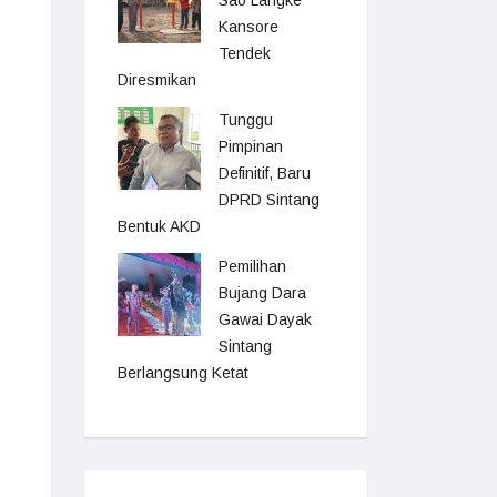
Sao Langke
Kansore
Tendek
Diresmikan
Tunggu
Pimpinan
Definitif, Baru
DPRD Sintang
Bentuk AKD
Pemilihan
Bujang Dara
Gawai Dayak
Sintang
Berlangsung Ketat