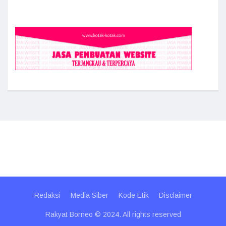
Redaksi
Media Siber
Kode Etik
Disclaimer
Rakyat Borneo © 2024. All rights reserved