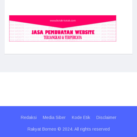
Redaksi
Media Siber
Kode Etik
Disclaimer
Rakyat Borneo © 2024. All rights reserved