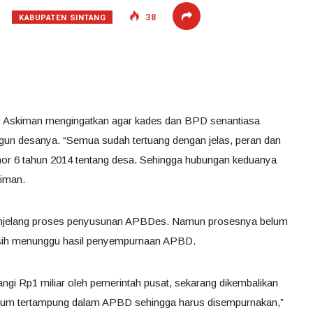
KABUPATEN SINTANG
38
ng, Askiman mengingatkan agar kades dan BPD senantiasa
 desanya. “Semua sudah tertuang dengan jelas, peran dan
r 6 tahun 2014 tentang desa. Sehingga hubungan keduanya
kiman.
menjelang proses penyusunan APBDes. Namun prosesnya belum
asih menunggu hasil penyempurnaan APBD.
ngi Rp1 miliar oleh pemerintah pusat, sekarang dikembalikan
 belum tertampung dalam APBD sehingga harus disempurnakan,”