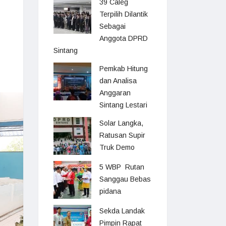
39 Caleg
Terpilih Dilantik
Sebagai
Anggota DPRD
Sintang
Pemkab Hitung
dan Analisa
Anggaran
Sintang Lestari
Solar Langka,
Ratusan Supir
Truk Demo
5 WBP Rutan
Sanggau Bebas
pidana
Sekda Landak
Pimpin Rapat