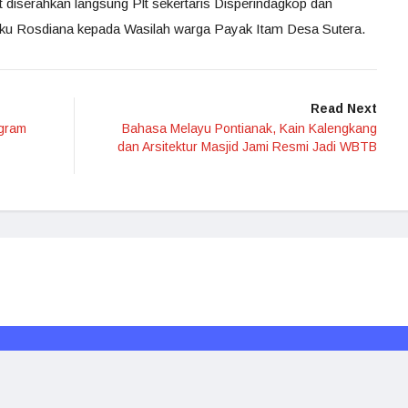
ut diserahkan langsung Plt sekertaris Disperindagkop dan
u Rosdiana kepada Wasilah warga Payak Itam Desa Sutera.
Read Next
ogram
Bahasa Melayu Pontianak, Kain Kalengkang
dan Arsitektur Masjid Jami Resmi Jadi WBTB
Redaksi
Media Siber
Kode Etik
Disclaimer
Rakyat Borneo © 2024. All rights reserved