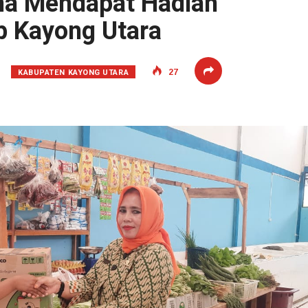
na Mendapat Hadiah
b Kayong Utara
KABUPATEN KAYONG UTARA
27