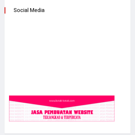
Social Media