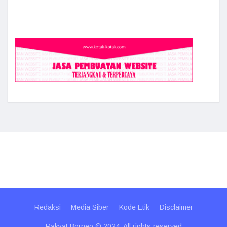
Redaksi
Media Siber
Kode Etik
Disclaimer
Rakyat Borneo © 2024. All rights reserved