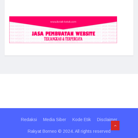
Redaksi
Media Siber
Kode Etik
Disclaimer
Rakyat Borneo © 2024. All rights reserved