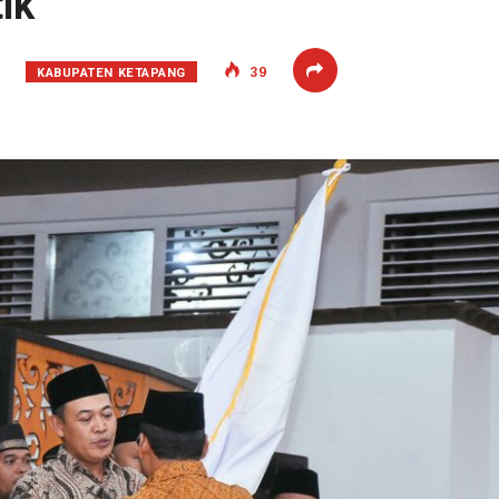
ik
KABUPATEN KETAPANG
39