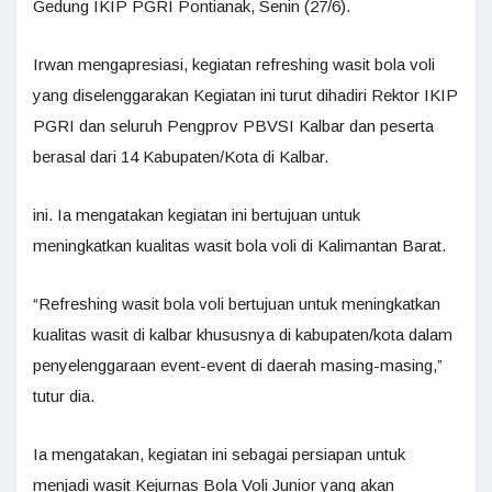
Gedung IKIP PGRI Pontianak, Senin (27/6).
Irwan mengapresiasi, kegiatan refreshing wasit bola voli
yang diselenggarakan Kegiatan ini turut dihadiri Rektor IKIP
PGRI dan seluruh Pengprov PBVSI Kalbar dan peserta
berasal dari 14 Kabupaten/Kota di Kalbar.
ini. Ia mengatakan kegiatan ini bertujuan untuk
meningkatkan kualitas wasit bola voli di Kalimantan Barat.
“Refreshing wasit bola voli bertujuan untuk meningkatkan
kualitas wasit di kalbar khususnya di kabupaten/kota dalam
penyelenggaraan event-event di daerah masing-masing,”
tutur dia.
Ia mengatakan, kegiatan ini sebagai persiapan untuk
menjadi wasit Kejurnas Bola Voli Junior yang akan