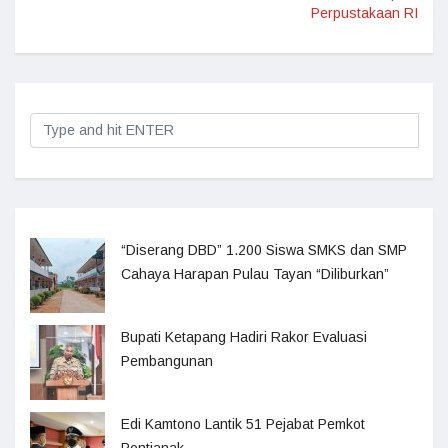
Perpustakaan RI
“Diserang DBD” 1.200 Siswa SMKS dan SMP
Cahaya Harapan Pulau Tayan “Diliburkan”
Bupati Ketapang Hadiri Rakor Evaluasi
Pembangunan
Edi Kamtono Lantik 51 Pejabat Pemkot
Pontianak