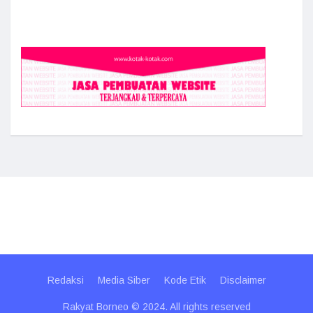
Redaksi
Media Siber
Kode Etik
Disclaimer
Rakyat Borneo © 2024. All rights reserved