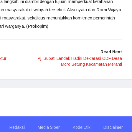
ua langkah ini diambil dengan tujuan memperkuat ketahanan
n masyarakat di wilayah tersebut. Aksi nyata dari Romi Wijaya
gi masyarakat, sekaligus menunjukkan komitmen pemerintah
ri warganya. (Prokopim)
Read Next
ktur
Pj. Bupati Landak Hadiri Deklarasi ODF Desa
Moro Betung Kecamatan Meranti
Redaksi
Media Siber
Kode Etik
Disclaimer