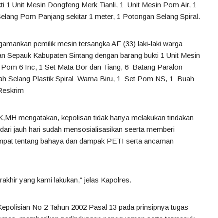
i 1 Unit Mesin Dongfeng Merk Tianli, 1 Unit Mesin Pom Air, 1
elang Pom Panjang sekitar 1 meter, 1 Potongan Selang Spiral.
gamankan pemilik mesin tersangka AF (33) laki-laki warga
 Sepauk Kabupaten Sintang dengan barang bukti 1 Unit Mesin
n Pom 6 Inc, 1 Set Mata Bor dan Tiang, 6 Batang Paralon
uah Selang Plastik Spiral Warna Biru, 1 Set Pom NS, 1 Buah
 Reskrim
,MH mengatakan, kepolisan tidak hanya melakukan tindakan
ari jauh hari sudah mensosialisasikan seerta memberi
empat tentang bahaya dan dampak PETI serta ancaman
akhir yang kami lakukan,” jelas Kapolres.
epolisian No 2 Tahun 2002 Pasal 13 pada prinsipnya tugas