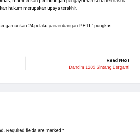
ibmas, mamberikan perlindungan pengayoman serta termasuk
kan hukum merupakan upaya terakhir.
ah mengamankan 24 pelaku panambangan PETI,” pungkas
Read Next
Dandim 1205 Sintang Berganti
ed.
Required fields are marked
*