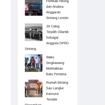
Pemkab Hitung
dan Analisa
Anggaran
Sintang Lestari
39 Caleg
Terpilih Dilantik
Sebagai
Anggota DPRD
Sintang
Wako
Singkawang
Meletakkan
Batu Pertama
Rumah Betang
Sao Langke
Kansore
Tendek