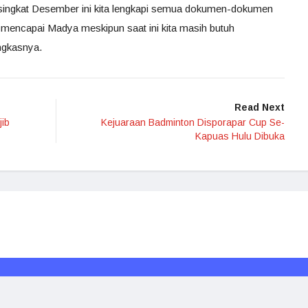
singkat Desember ini kita lengkapi semua dokumen-dokumen
mencapai Madya meskipun saat ini kita masih butuh
ngkasnya.
Read Next
jib
Kejuaraan Badminton Disporapar Cup Se-
Kapuas Hulu Dibuka
Redaksi
Media Siber
Kode Etik
Disclaimer