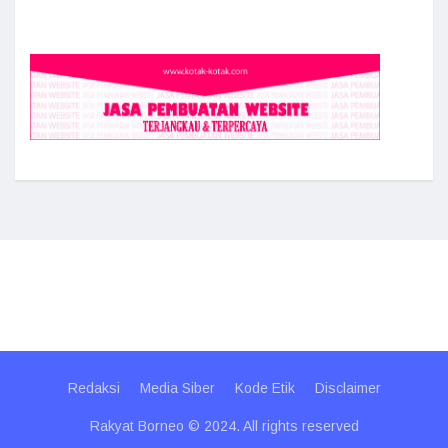
Redaksi
Media Siber
Kode Etik
Disclaimer
Rakyat Borneo © 2024. All rights reserved