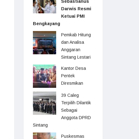
Sebastianus
Darwis Resmi
Ketuai PMI
Bengkayang
Pemkab Hitung
dan Analisa
Anggaran
Sintang Lestari
Kantor Desa
Pentek
Diresmikan
39 Caleg
Terpilih Dilantik
Sebagai
Anggota DPRD
Sintang
Puskesmas