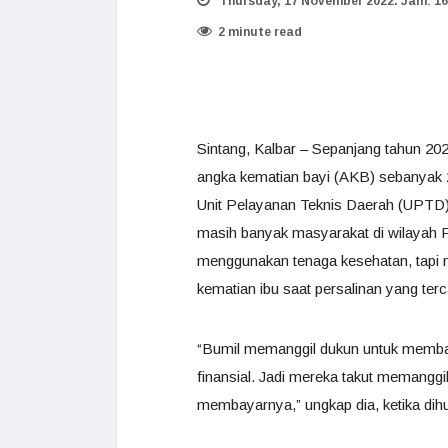
Thursday, 17 November 2022. Jam: 16
2 minute read
Sintang, Kalbar – Sepanjang tahun 20
angka kematian bayi (AKB) sebanyak 2 
Unit Pelayanan Teknis Daerah (UPTD)
masih banyak masyarakat di wilayah 
menggunakan tenaga kesehatan, tapi 
kematian ibu saat persalinan yang ter
“Bumil memanggil dukun untuk memba
finansial. Jadi mereka takut memang
membayarnya,” ungkap dia, ketika dihu