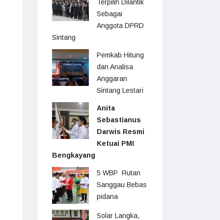
Terpilih Dilantik
Sebagai
Anggota DPRD
Sintang
Pemkab Hitung
dan Analisa
Anggaran
Sintang Lestari
Anita
Sebastianus
Darwis Resmi
Ketuai PMI
Bengkayang
5 WBP Rutan
Sanggau Bebas
pidana
Solar Langka,