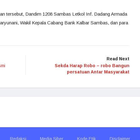
ahan tersebut, Dandim 1208 Sambas Letkol Inf. Dadang Armada
aryunani, Wakil Kepala Cabang Bank Kalbar Sambas, dan para
Read Next
smi
Sekda Harap Robo – robo Bangun
persatuan Antar Masyarakat
Redaksi
Media Siber
Kode Etik
Disclaimer