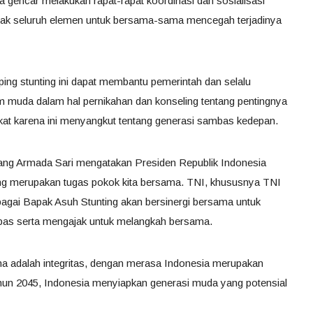
gencar melakukan rapat-rapat koordinasi dan sosialisasi
ajak seluruh elemen untuk bersama-sama mencegah terjadinya
ng stunting ini dapat membantu pemerintah dan selalu
 muda dalam hal pernikahan dan konseling tentang pentingnya
at karena ini menyangkut tentang generasi sambas kedepan.
ang Armada Sari mengatakan Presiden Republik Indonesia
ng merupakan tugas pokok kita bersama. TNI, khususnya TNI
bagai Bapak Asuh Stunting akan bersinergi bersama untuk
bas serta mengajak untuk melangkah bersama.
 adalah integritas, dengan merasa Indonesia merupakan
hun 2045, Indonesia menyiapkan generasi muda yang potensial