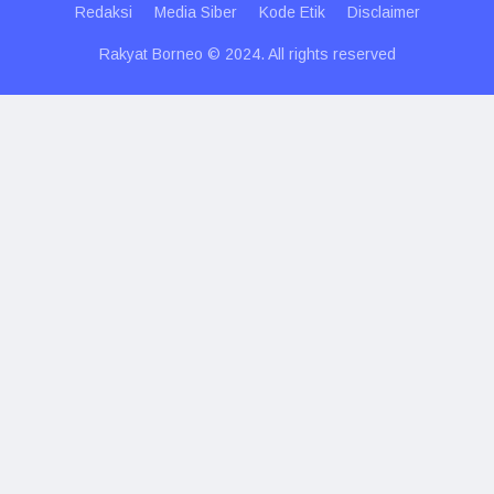
Redaksi
Media Siber
Kode Etik
Disclaimer
Rakyat Borneo © 2024. All rights reserved