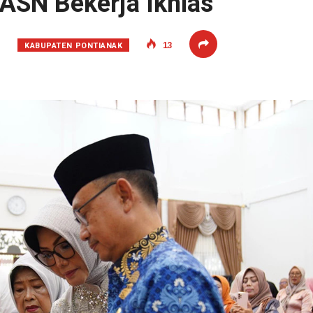
 ASN Bekerja Ikhlas
KABUPATEN PONTIANAK
3
13