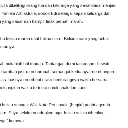
. Ia dikelilingi orang tua dan keluarga yang senantiasa menjadi
i, Yanieta Arbiastutie, sosok Edi sebagai kepala keluarga dan
g yang sabar dan hampir tidak pernah marah.
tahu beliau marah saat beliau diam. Beliau imam yang hebat
uturnya.
h bukanlah hal mudah. Tantangan demi tantangan dilewati
g bertambah justru menambah semangat keduanya membangun
uas-luasnya membuat risiko berkurangnya waktu bersama
meluangkan waktu tertentu untuk anak dan cucu.
beliau sebagai Wali Kota Pontianak, (begitu) padat agenda
alam. Saya selalu mendoakan agar beliau selalu diberikan
ja,” katanya.