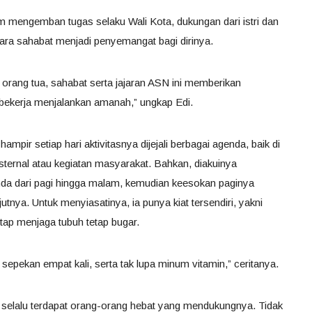
am mengemban tugas selaku Wali Kota, dukungan dari istri dan
para sahabat menjadi penyemangat bagi dirinya.
, orang tua, sahabat serta jajaran ASN ini memberikan
 bekerja menjalankan amanah,” ungkap Edi.
mpir setiap hari aktivitasnya dijejali berbagai agenda, baik di
ternal atau kegiatan masyarakat. Bahkan, diakuinya
enda dari pagi hingga malam, kemudian keesokan paginya
utnya. Untuk menyiasatinya, ia punya kiat tersendiri, yakni
tap menjaga tubuh tetap bugar.
epekan empat kali, serta tak lupa minum vitamin,” ceritanya.
 selalu terdapat orang-orang hebat yang mendukungnya. Tidak