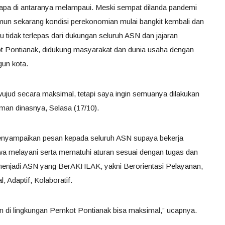
pa di antaranya melampaui. Meski sempat dilanda pandemi
mun sekarang kondisi perekonomian mulai bangkit kembali dan
 tidak terlepas dari dukungan seluruh ASN dan jajaran
ot Pontianak, didukung masyarakat dan dunia usaha dengan
gun kota.
ujud secara maksimal, tetapi saya ingin semuanya dilakukan
aman dinasnya, Selasa (17/10).
menyampaikan pesan kepada seluruh ASN supaya bekerja
jiwa melayani serta mematuhi aturan sesuai dengan tugas dan
menjadi ASN yang BerAKHLAK, yakni Berorientasi Pelayanan,
 Adaptif, Kolaboratif.
anan di lingkungan Pemkot Pontianak bisa maksimal,” ucapnya.