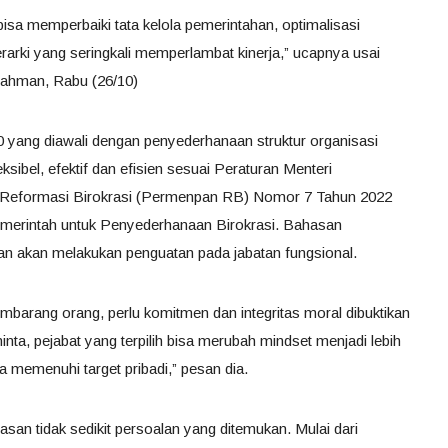
sa memperbaiki tata kelola pemerintahan, optimalisasi
erarki yang seringkali memperlambat kinerja,” ucapnya usai
rrahman, Rabu (26/10)
0 yang diawali dengan penyederhanaan struktur organisasi
ksibel, efektif dan efisien sesuai Peraturan Menteri
 Reformasi Birokrasi (Permenpan RB) Nomor 7 Tahun 2022
Pemerintah untuk Penyederhanaan Birokrasi. Bahasan
an akan melakukan penguatan pada jabatan fungsional.
sembarang orang, perlu komitmen dan integritas moral dibuktikan
minta, pejabat yang terpilih bisa merubah mindset menjadi lebih
a memenuhi target pribadi,” pesan dia.
san tidak sedikit persoalan yang ditemukan. Mulai dari