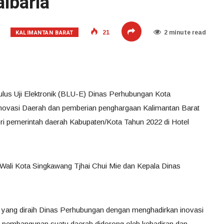
lbaria
KALIMANTAN BARAT
21
2 minute read
ulus Uji Elektronik (BLU-E) Dinas Perhubungan Kota
novasi Daerah dan pemberian penghargaan Kalimantan Barat
i pemerintah daerah Kabupaten/Kota Tahun 2022 di Hotel
g Wali Kota Singkawang Tjhai Chui Mie dan Kepala Dinas
i yang diraih Dinas Perhubungan dengan menghadirkan inovasi
n pembangunan suatu daerah didorong oleh kehadiran dan