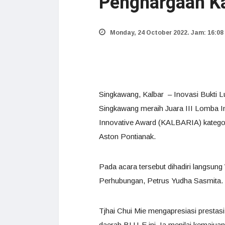
Penghargaan Ka
Monday, 24 October 2022. Jam: 16:08
Singkawang, Kalbar – Inovasi Bukti L
Singkawang meraih Juara III Lomba I
Innovative Award (KALBARIA) kategor
Aston Pontianak.
Pada acara tersebut dihadiri langsun
Perhubungan, Petrus Yudha Sasmita.
Tjhai Chui Mie mengapresiasi prestas
daerah BLU-E ini. Ia menilai kemajua