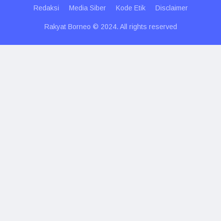
Redaksi
Media Siber
Kode Etik
Disclaimer
Rakyat Borneo © 2024. All rights reserved