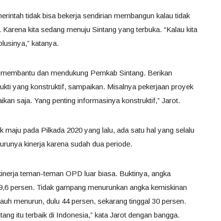
intah tidak bisa bekerja sendirian membangun kalau tidak
Karena kita sedang menuju Sintang yang terbuka. “Kalau kita
lusinya,” katanya.
r membantu dan mendukung Pemkab Sintang. Berikan
bukti yang konstruktif, sampaikan. Misalnya pekerjaan proyek
kan saja. Yang penting informasinya konstruktif,” Jarot.
 maju pada Pilkada 2020 yang lalu, ada satu hal yang selalu
nurunya kinerja karena sudah dua periode.
kinerja teman-teman OPD luar biasa. Buktinya, angka
i 9,6 persen. Tidak gampang menurunkan angka kemiskinan
 jauh menurun, dulu 44 persen, sekarang tinggal 30 persen.
ang itu terbaik di Indonesia,” kata Jarot dengan bangga.