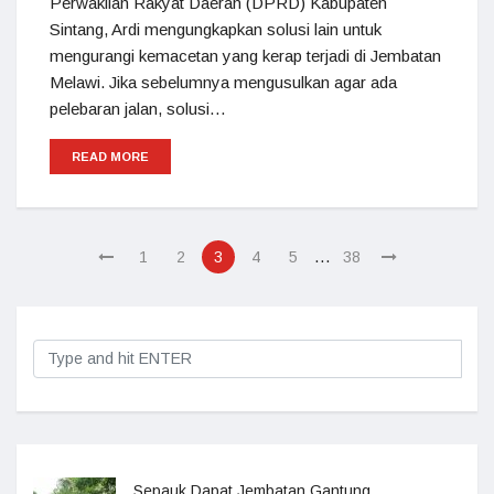
Perwakilan Rakyat Daerah (DPRD) Kabupaten
Sintang, Ardi mengungkapkan solusi lain untuk
mengurangi kemacetan yang kerap terjadi di Jembatan
Melawi. Jika sebelumnya mengusulkan agar ada
pelebaran jalan, solusi…
READ MORE
…
1
2
3
4
5
38
Sepauk Dapat Jembatan Gantung