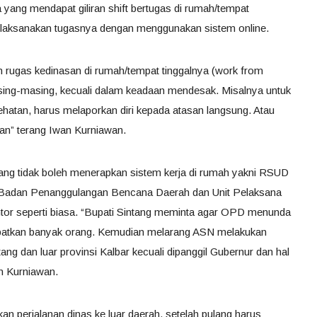
 yang mendapat giliran shift bertugas di rumah/tempat
elaksanakan tugasnya dengan menggunakan sistem online.
rugas kedinasan di rumah/tempat tinggalnya (work from
ing-masing, kecuali dalam keadaan mendesak. Misalnya untuk
atan, harus melaporkan diri kepada atasan langsung. Atau
akan” terang Iwan Kurniawan.
yang tidak boleh menerapkan sistem kerja di rumah yakni RSUD
 Badan Penanggulangan Bencana Daerah dan Unit Pelaksana
tor seperti biasa. “Bupati Sintang meminta agar OPD menunda
ibatkan banyak orang. Kemudian melarang ASN melakukan
ang dan luar provinsi Kalbar kecuali dipanggil Gubernur dan hal
n Kurniawan.
n perjalanan dinas ke luar daerah, setelah pulang harus