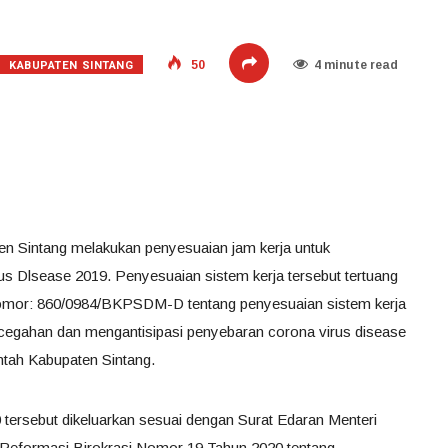
KABUPATEN SINTANG
50
4 minute read
en Sintang melakukan penyesuaian jam kerja untuk
s Dlsease 2019. Penyesuaian sistem kerja tersebut tertuang
Nomor: 860/0984/BKPSDM-D tentang penyesuaian sistem kerja
ncegahan dan mengantisipasi penyebaran corona virus disease
ntah Kabupaten Sintang.
 tersebut dikeluarkan sesuai dengan Surat Edaran Menteri
eformasi Birokrasi Nomor 19 Tahun 2020 tentang