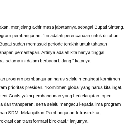
akan, menjelang akhir masa jabatannya sebagai Bupati Sintang,
ogram pembangunan. “Ini adalah perencanaan untuk di tahun
Bupati sudah memasuki periode terakhir untuk tahapan
hapan pemantapan. Artinya adalah kita hanya tinggal
i selama ini dalam berbagai bidang,” katanya.
akan program pembangunan harus selalu mengingat komitmen
m prioritas presiden. “Komitmen global yang harus kita ingat,
ment Goals yakni pembangunan yang berkelanjutan, open
a dan transparan, serta selalu mengacu kepada lima program
unan SDM, Melanjutkan Pembangunan Infrastruktur,
asi dan transformasi birokrasi,” lanjutnya.