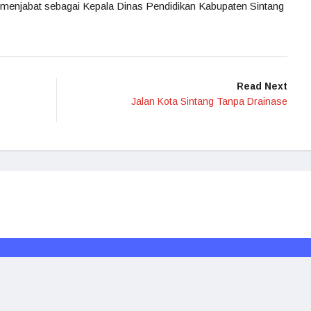
ah menjabat sebagai Kepala Dinas Pendidikan Kabupaten Sintang
Read Next
Jalan Kota Sintang Tanpa Drainase
Redaksi
Media Siber
Kode Etik
Disclaimer
Rakyat Borneo © 2024. All rights reserved