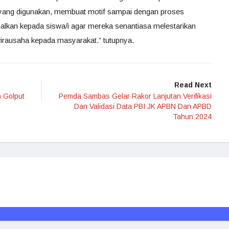
 yang digunakan, membuat motif sampai dengan proses
kan kepada siswa/i agar mereka senantiasa melestarikan
wirausaha kepada masyarakat.” tutupnya.
Read Next
n Golput
Pemda Sambas Gelar Rakor Lanjutan Verifikasi
Dan Validasi Data PBI JK APBN Dan APBD
Tahun 2024
Redaksi
Media Siber
Kode Etik
Disclaimer