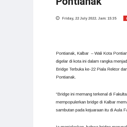
Pontianak
Friday, 22 July 2022. Jam: 15:35
Pontianak, Kalbar – Wali Kota Ponti
digelar di kota ini dalam rangka menja
Bridge Terbuka ke-22 Piala Rektor dan
Pontianak.
“Bridge ini memang terkenal di Fakult
mempopulerkan bridge di Kalbar meman
sambutan pada kejuaraan itu di Aula F
Ia menjelaskan, bahwa bridge merupa