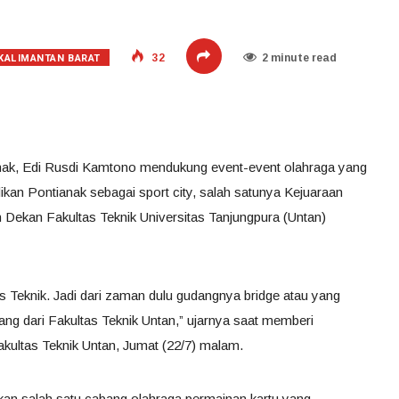
KALIMANTAN BARAT
32
2 minute read
anak, Edi Rusdi Kamtono mendukung event-event olahraga yang
dikan Pontianak sebagai sport city, salah satunya Kejuaraan
 Dekan Fakultas Teknik Universitas Tanjungpura (Untan)
as Teknik. Jadi dari zaman dulu gudangnya bridge atau yang
g dari Fakultas Teknik Untan,” ujarnya saat memberi
akultas Teknik Untan, Jumat (22/7) malam.
kan salah satu cabang olahraga permainan kartu yang