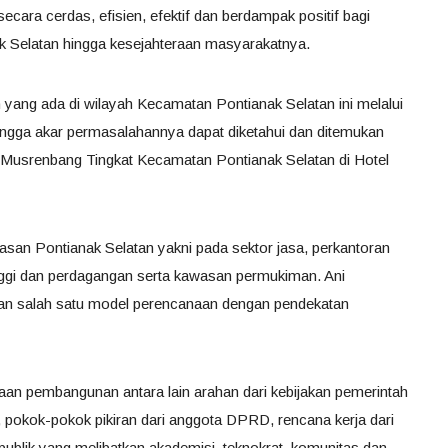
cara cerdas, efisien, efektif dan berdampak positif bagi
 Selatan hingga kesejahteraan masyarakatnya.
n yang ada di wilayah Kecamatan Pontianak Selatan ini melalui
ngga akar permasalahannya dapat diketahui dan ditemukan
Musrenbang Tingkat Kecamatan Pontianak Selatan di Hotel
an Pontianak Selatan yakni pada sektor jasa, perkantoran
nggi dan perdagangan serta kawasan permukiman. Ani
 salah satu model perencanaan dengan pendekatan
an pembangunan antara lain arahan dari kebijakan pemerintah
, pokok-pokok pikiran dari anggota DPRD, rencana kerja dari
 publik yang melibatkan akademisi, teknokrat, komunitas dan