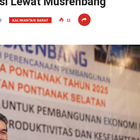
si Lewat Musrenbang
KALIMANTAN BARAT
2
11