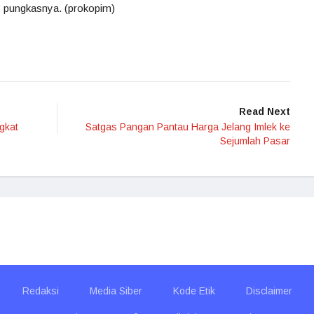
,” pungkasnya. (prokopim)
Read Next
gkat
Satgas Pangan Pantau Harga Jelang Imlek ke
Sejumlah Pasar
Redaksi
Media Siber
Kode Etik
Disclaimer