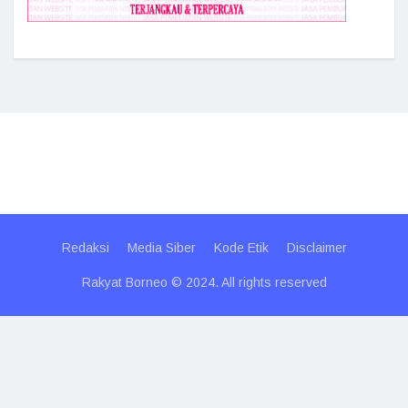
Redaksi
Media Siber
Kode Etik
Disclaimer
Rakyat Borneo © 2024. All rights reserved