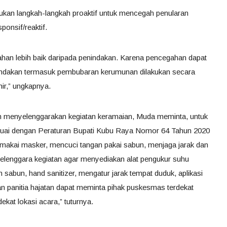
kan langkah-langkah proaktif untuk mencegah penularan
ponsif/reaktif.
han lebih baik daripada penindakan. Karena pencegahan dapat
indakan termasuk pembubaran kerumunan dilakukan secara
hir,” ungkapnya.
n menyelenggarakan kegiatan keramaian, Muda meminta, untuk
suai dengan Peraturan Bupati Kubu Raya Nomor 64 Tahun 2020
makai masker, mencuci tangan pakai sabun, menjaga jarak dan
elenggara kegiatan agar menyediakan alat pengukur suhu
 sabun, hand sanitizer, mengatur jarak tempat duduk, aplikasi
kan panitia hajatan dapat meminta pihak puskesmas terdekat
kat lokasi acara,” tuturnya.