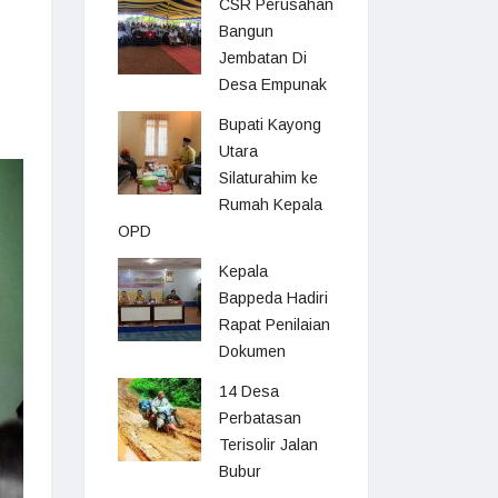
CSR Perusahan
Bangun
Jembatan Di
Desa Empunak
Bupati Kayong
Utara
Silaturahim ke
Rumah Kepala
OPD
Kepala
Bappeda Hadiri
Rapat Penilaian
Dokumen
14 Desa
Perbatasan
Terisolir Jalan
Bubur