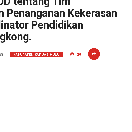
D tentang Tim
n Penanganan Kekerasan
inator Pendidikan
gkong.
KABUPATEN KAPUAS HULU
58
20